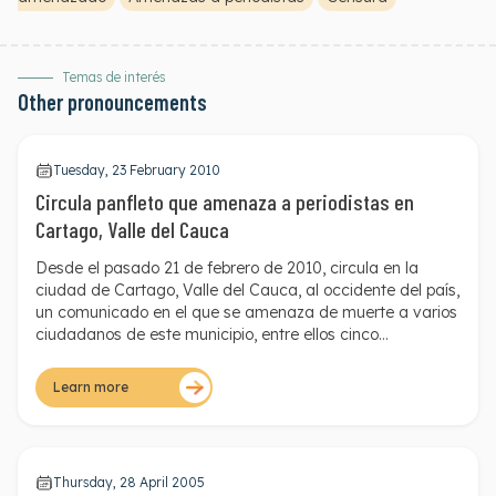
Temas de interés
Other pronouncements
Tuesday, 23 February 2010
Circula panfleto que amenaza a periodistas en
Cartago, Valle del Cauca
Desde el pasado 21 de febrero de 2010, circula en la
ciudad de Cartago, Valle del Cauca, al occidente del país,
un comunicado en el que se amenaza de muerte a varios
ciudadanos de este municipio, entre ellos cinco
periodistas de la región. Desde marzo de 2009 han
circulado en Cartago cuatro panfletos similares.
Learn more
Thursday, 28 April 2005