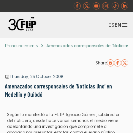
Abr
ES
EN
Pronouncements
Amenazados corresponsales de ‘Noticias U
Share
Thursday, 23 October 2008
Amenazados corresponsales de ‘Noticias Uno’ en
Medellín y Quibdó
Según lo manifestó a la FLIP Ignacio Gómez, subdirector
del noticiero, desde hace varias semanas el medio viene
adelantando una investigación que compromete al
abogado por presuntas estafas contra el erario público.