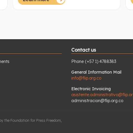
términos: "Si usted y los demás periodistas
e
siguen hablando de lo que pasa en Cartagena,
e
aténganse a las consecuencias".
2
Contact us
ents
Phone
(+57 1) 4788383
General Information Mail
info@flip.org.co
Electronic Invoicing
asistente.administrativo@flip.o
administracion@flip.org.co
d by the Foundation for Press Freedom,