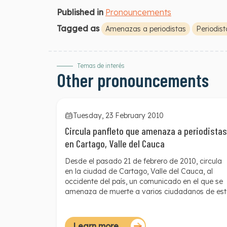
Published in
Pronouncements
Tagged as
Amenazas a periodistas
Periodis
Temas de interés
Other pronouncements
Tuesday, 23 February 2010
Circula panfleto que amenaza a periodistas
en Cartago, Valle del Cauca
Desde el pasado 21 de febrero de 2010, circula
en la ciudad de Cartago, Valle del Cauca, al
occidente del país, un comunicado en el que se
amenaza de muerte a varios ciudadanos de est
municipio, entre ellos cinco periodistas de la
región. Desde marzo de 2009 han circulado en
Cartago cuatro panfletos similares.
Learn more