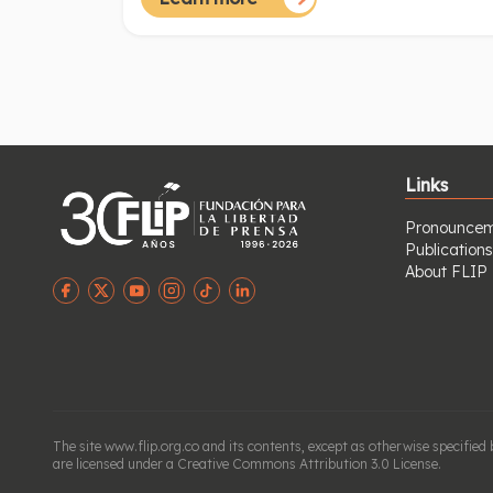
Links
Pronouncem
Publications
About FLIP
The site www.flip.org.co and its contents, except as otherwise specifie
are licensed under a Creative Commons Attribution 3.0 License.