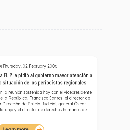
Thursday, 02 February 2006
a FLIP le pidió al gobierno mayor atención a
a situación de los periodistas regionales
n la reunión sostenida hoy con el vicepresidente
e la República, Francisco Santos; el director de
a Dirección de Policía Judicial, general Óscar
aranjo y el director de derechos humanos del
inisterio del Interior y Justicia, Rafael
ustamante, entre otros, la Fundación para la
ibertad de Prensa (FLIP) le expuso al gobierno
Learn more