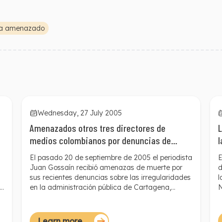
ta amenazado
Wednesday, 27 July 2005
Amenazados otros tres directores de
L
medios colombianos por denuncias de
l
corrupción
El pasado 20 de septiembre de 2005 el periodista
E
Juan Gossaín recibió amenazas de muerte por
d
sus recientes denuncias sobre las irregularidades
l
e
en la administración pública de Cartagena,
N
ciudad de la Costa Norte de Colombia. Gossaín,
M
director de Noticias de RCN Radio, recibió la
B
amenaza de manera telefónica en los siguientes
L
Learn more