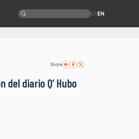
ES
EN
Share
n del diario Q’ Hubo