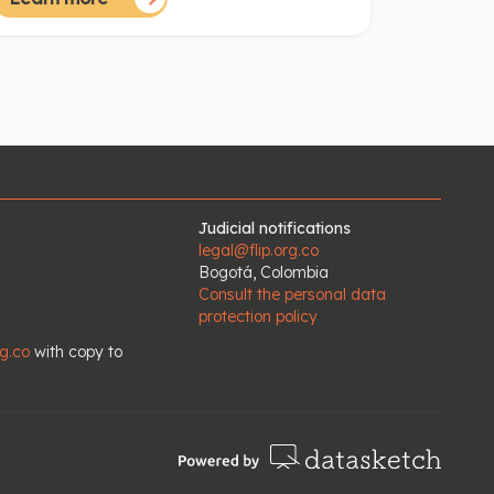
l preocupante balance del la libertad de prensa
n el primer mes del año y los antecedentes de
005.
Judicial notifications
legal@flip.org.co
Bogotá, Colombia
Consult the personal data
protection policy
rg.co
with copy to