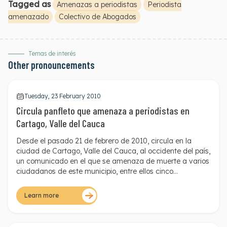
Tagged as
Amenazas a periodistas
Periodista
amenazado
Colectivo de Abogados
Temas de interés
Other pronouncements
Tuesday, 23 February 2010
Circula panfleto que amenaza a periodistas en
Cartago, Valle del Cauca
Desde el pasado 21 de febrero de 2010, circula en la
ciudad de Cartago, Valle del Cauca, al occidente del país,
un comunicado en el que se amenaza de muerte a varios
ciudadanos de este municipio, entre ellos cinco
periodistas de la región. Desde marzo de 2009 han
circulado en Cartago cuatro panfletos similares.
Learn more