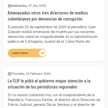
Wednesday, 27 July 2005
Amenazados otros tres directores de medios
colombianos por denuncias de corrupción
El pasado 20 de septiembre de 2005 el periodista Juan
Gossaín recibió amenazas de muerte por sus recientes
denuncias sobre las irregularidades en la administración
pública de Cartagena, ciudad de la Costa Norte de
Colombia. Gossaín, director de Noticias de RCN Radio,
recibió la amenaza de manera telefónica en los siguientes
Learn more
términos: "Si usted y los demás periodistas siguen
hablando de lo que pasa en Cartagena, aténganse a las
consecuencias".
Thursday, 02 February 2006
La FLIP le pidió al gobierno mayor atención a la
situación de los periodistas regionales
En la reunión sostenida hoy con el vicepresidente de la
República, Francisco Santos; el director de la Dirección de
Policía Judicial, general Óscar Naranjo y el director de