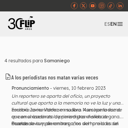
Abr
ES
EN
4
resultados para
Samaniego
A los periodistas nos matan varias veces
Pronunciamiento
-
viernes, 10 febrero 2023
Un reportero se aparta del oficio, un proyecto
cultural que aporta a la memoria no ve la luz y una
emisora comunitaria se modera. Asesinar la voz de
Escribió Javier Valdez en su libro Narcoperiodismo
un comunicador es la primera gran herida de
que en el asesinato de periodistas el silencio gana.
muchas.
Cuando se cumplieron tres años del homicidio del
Parece obvio y, sin embargo, no siempre lo es:
un