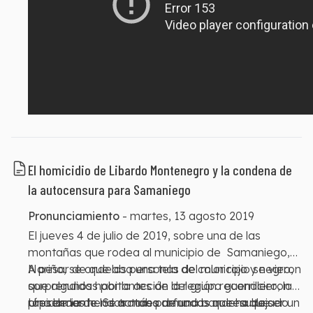
El homicidio de Libardo Montenegro y la condena de
la autocensura para Samaniego
Pronunciamiento
-
martes, 13 agosto 2019
El jueves 4 de julio de 2019, sobre una de las
montañas que rodea al municipio de Samaniego,
Nariño, se ondeaba una tela de color rojo y negro,
A pesar de que las personas del municipio se vieron
que algunos habitantes de la región reconocieron
sorprendidas por la acción del grupo guerrillero, la
rápidamente. Se trataba de una bandera que
presencia de los actores armados no resulta ser un
Una de las heridas más profundas que ha dejado