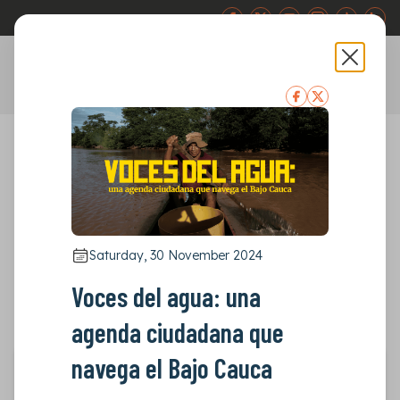
Abr
ES
EN
Publicaciones
Otras publicaciones
Other publications
Saturday, 30 November 2024
Voces del agua: una
agenda ciudadana que
navega el Bajo Cauca
Saturday, 30 November 2024
Voces del agua: una agenda ciudadana que navega