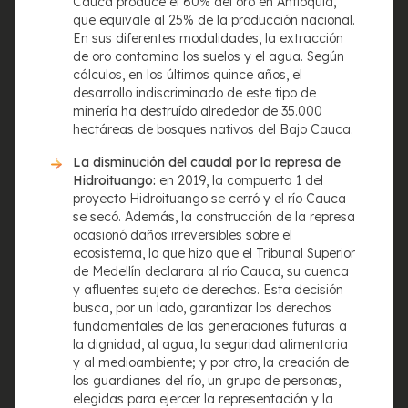
Cauca produce el 60% del oro en Antioquia,
que equivale al 25% de la producción nacional.
En sus diferentes modalidades, la extracción
Links
de oro contamina los suelos y el agua. Según
cálculos, en los últimos quince años, el
Pronouncements
desarrollo indiscriminado de este tipo de
Publications
minería ha destruído alrededor de 35.000
About FLIP
hectáreas de bosques nativos del Bajo Cauca.
La disminución del caudal por la represa de
Contact us
Hidroituango:
en 2019, la compuerta 1 del
proyecto Hidroituango se cerró y el río Cauca
Phone
(+57 1) 4788383
se secó. Además, la construcción de la represa
ocasionó daños irreversibles sobre el
General Information Mail
ecosistema, lo que hizo que el Tribunal Superior
info@flip.org.co
de Medellín declarara al río Cauca, su cuenca
Electronic Invoicing
y afluentes sujeto de derechos. Esta decisión
asistente.administrativo@flip.org.co
with copy to
busca, por un lado, garantizar los derechos
administracion@flip.org.co
fundamentales de las generaciones futuras a
Judicial notifications
la dignidad, al agua, la seguridad alimentaria
legal@flip.org.co
y al medioambiente; y por otro, la creación de
Bogotá, Colombia
los guardianes del río, un grupo de personas,
Consult the personal data protection policy
elegidas para ejercer la representación y la