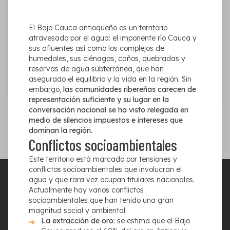
el Bajo Cauca
El Bajo Cauca antioqueño es un territorio
El Bajo Cauca antioqueño es un territorio atravesado por
atravesado por el agua: el imponente río Cauca y
el agua: el imponente río Cauca y sus afluentes así como
sus afluentes así como los complejos de
los complejos de humedales, sus ciénagas, caños,
humedales, sus ciénagas, caños, quebradas y
quebradas y reservas de agua subterránea, que han
reservas de agua subterránea, que han
asegurado el equilibrio y la vida en la región. Sin
asegurado el equilibrio y la vida en la región. Sin
embargo, las comunidades ribereñas carecen de
Read more
embargo,
las comunidades ribereñas carecen de
representación suficiente y su lugar en la conversación
representación suficiente y su lugar en la
nacional se ha visto relegada en medio de silencios
conversación nacional se ha visto relegada en
impuestos e intereses que dominan la región.
medio de silencios impuestos e intereses que
dominan la región.
1
Conflictos socioambientales
Este territorio está marcado por tensiones y
conflictos socioambientales que involucran el
agua y que rara vez ocupan titulares nacionales.
Actualmente hay varios conflictos
socioambientales que han tenido una gran
magnitud social y ambiental:
La extracción de oro:
se estima que el Bajo