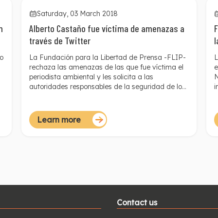
Saturday, 03 March 2018
n
Alberto Castaño fue víctima de amenazas a
F
través de Twitter
l
do
La Fundación para la Libertad de Prensa -FLIP-
L
rechaza las amenazas de las que fue víctima el
e
periodista ambiental y les solicita a las
N
autoridades responsables de la seguridad de los
i
reporteros que proporcionen las medidas
C
necesarias para garantizar el desarrollo de labor
a
periodística de Castaño.
M
Learn more
Contact us