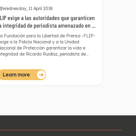
Wednesday, 11 April 2018
LIP exige a las autoridades que garanticen
a integridad de periodista amenazado en el
Magdalena Medio
a Fundación para la Libertad de Prensa -FLIP-
xige a la Policía Nacional y a la Unidad
acional de Protección garantizar la vida e
ntegridad de Ricardo Ruidíaz, periodista de
olmundo Radio, quien recientemente ha sido
menazado por su trabajo en el Magdalena
edio.
Learn more