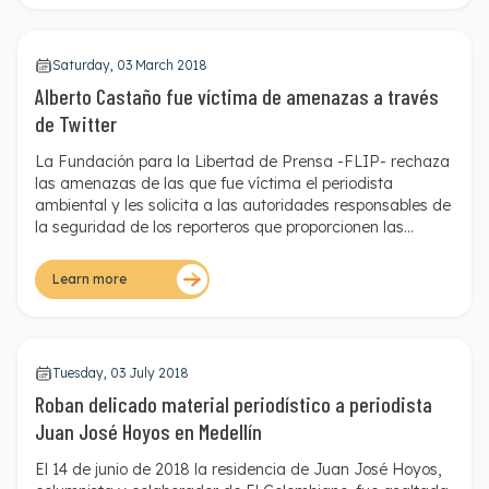
Saturday, 03 March 2018
Alberto Castaño fue víctima de amenazas a través
de Twitter
La Fundación para la Libertad de Prensa -FLIP- rechaza
las amenazas de las que fue víctima el periodista
ambiental y les solicita a las autoridades responsables de
la seguridad de los reporteros que proporcionen las
medidas necesarias para garantizar el desarrollo de labor
periodística de Castaño.
Learn more
Tuesday, 03 July 2018
Roban delicado material periodístico a periodista
Juan José Hoyos en Medellín
El 14 de junio de 2018 la residencia de Juan José Hoyos,