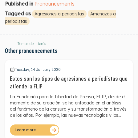
Published in
Pronouncements
Tagged as
Agresiones a periodistas
Amenazas a
periodistas
Temas de interés
Other pronouncements
Tuesday, 14 January 2020
Estos son los tipos de agresiones a periodistas que
atiende la FLIP
La Fundación para la Libertad de Prensa, FLIP, desde el
momento de su creación, se ha enfocado en el análisis
del fenómeno de la censura y su transformación a través
de los años. Por ejemplo, las nuevas tecnologías y los
cambios en el contexto sociopolítico han hecho que la
clasificación de las agresiones a la prensa deba
Learn more
modificarse.