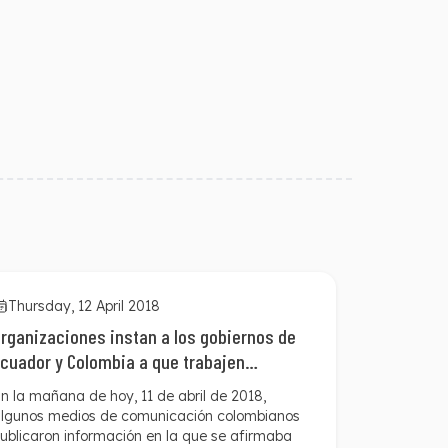
Thursday, 12 April 2018
rganizaciones instan a los gobiernos de
cuador y Colombia a que trabajen
ctivamente en la liberación de los tres
n la mañana de hoy, 11 de abril de 2018,
secuestrados
lgunos medios de comunicación colombianos
ublicaron información en la que se afirmaba