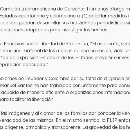
a Comisión Interamericana de Derechos Humanos otorgó med
s Estados ecuatoriano y colombiano a: (1) adoptar medidas 
 que estos puedan desarrollar sus actividades periodísticas s
re acciones adoptadas para investigar los hechos.
de Principios sobre Libertad de Expresión, “El asesinato, se
estrucción material de los medios de comunicación, viola l
tad de expresión. Es deber de los Estados prevenir e inves
 reparación adecuada.”
biernos de Ecuador y Colombia por su falta de diligencia en
Manuel Santos no han trabajado conjuntamente para consegu
 acudido de manera eficiente a organizaciones internaciona
a facilitar la liberación.
as imágenes y al clamor de las familias por conocer la verd
eracidad de las mismas. En el mismo sentido, la FLIP enfat
 diligente, armónica y transparente. La gravedad de los 