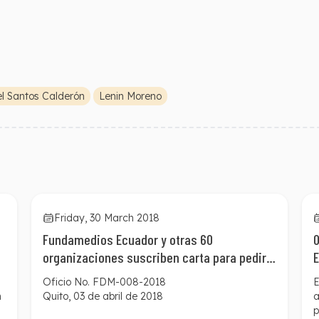
l Santos Calderón
Lenin Moreno
Friday, 30 March 2018
Fundamedios Ecuador y otras 60
O
organizaciones suscriben carta para pedir a
E
los mandatarios que se articulen para la
a
Oficio No. FDM-008-2018
E
liberación de los trabajadores de El
n
Quito, 03 de abril de 2018
a
Comercio
p