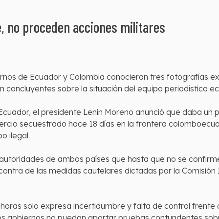
, no proceden acciones militares
os de Ecuador y Colombia conocieran tres fotografías expl
 concluyentes sobre la situación del equipo periodístico ec
cuador, el presidente Lenin Moreno anunció que daba un pl
ercio secuestrado hace 18 días en la frontera colomboecua
o ilegal.
s autoridades de ambos países que hasta que no se confir
 en contra de las medidas cautelares dictadas por la Comisi
 horas solo expresa incertidumbre y falta de control frente 
os gobiernos no puedan aportar pruebas contundentes sobre