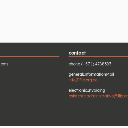
contact
ents
phone
(+57 1) 4788383
generalInformationMail
info@flip.org.co
electronicInvoicing
asistente.administrativo@flip.o