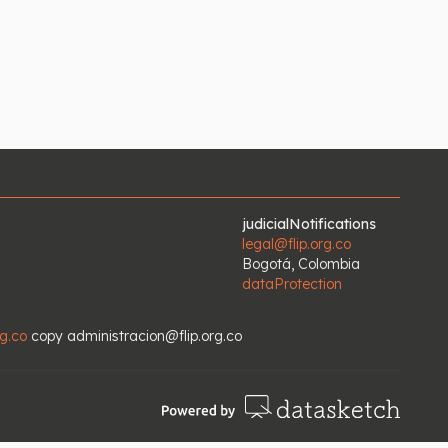
judicialNotifications
legal@flip.org.co
Bogotá, Colombia
dataProtection
rg.co
copy
administracion@flip.org.co