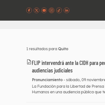
1
resultados para
Quito
FLIP intervendrá ante la CIDH para pe
audiencias judiciales
Pronunciamiento
-
sábado, 09 noviembr
La Fundación para la Libertad de Prensa
Humanos en una audiencia pública que ten
Fundación ve con mucha preocupación q
los medios de comunicación y periodistas 