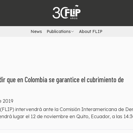
News
Publications
About FLIP
dir que en Colombia se garantice el cubrimiento de
e 2019
 (FLIP) intervendrá ante la Comisión Interamericana de D
drá lugar el 12 de noviembre en Quito, Ecuador, a las 14:3
ue en Colombia han venido aumentando las barreras impu
para acceder a audiencias públicas en los juicios penales.