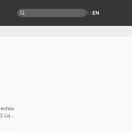
ES
EN
erechos
0. La
estas a