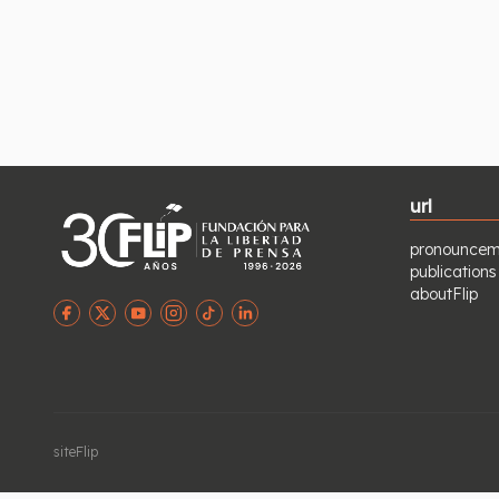
url
pronouncem
publications
aboutFlip
siteFlip