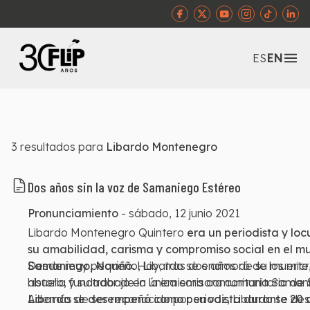
Abr
ES
EN
3
resultados para
Libardo Montenegro
Dos años sin la voz de Samaniego Estéreo
Pronunciamiento
-
sábado, 12 junio 2021
Libardo Montenegro Quintero
era un periodista y loc
su amabilidad, carisma y compromiso social en el mu
Samaniego, Nariño.
Desde muy pequeño, Libardo se enamoró de los micr
Hoy, tras dos años de su muerte
historia y su trabajo en la emisora comunitaria Saman
abuelo, fundador de la única emisora comunitaria de S
Libardo se desempeñó como periodista durante 20 a
Además de ser reconocido por su voz, Libardo se des