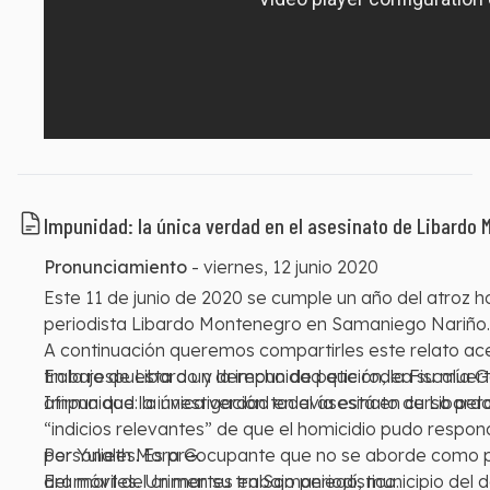
Impunidad: la única verdad en el asesinato de Libardo
Pronunciamiento
-
viernes, 12 junio 2020
Este 11 de junio de 2020 se cumple un año del atroz h
periodista Libardo Montenegro en Samaniego Nariño
A continuación queremos compartirles este relato ac
En la respuesta a un derecho de petición, la Fiscalía 
trabajo de Libardo y la impunidad que rodea su muert
afirma que la investigación todavía está en curso per
Impunidad: la única verdad en el asesinato de Libar
“indicios relevantes” de que el homicidio pudo respon
personales. Es preocupante que no se aborde como pr
Por Yulieth Mora G.
del móvil del crimen su trabajo periodístico.
Era martes. Un martes en Samaniego, municipio del